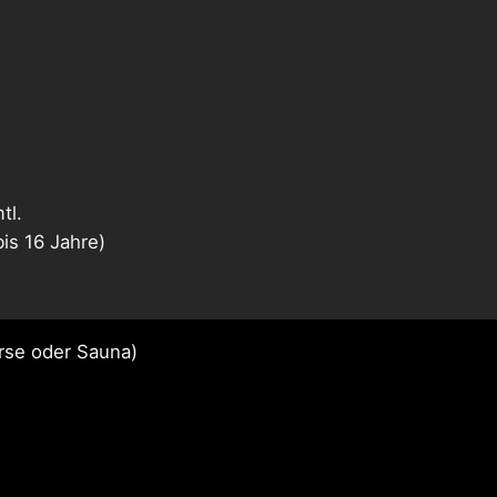
tl.
is 16 Jahre)
urse oder Sauna)