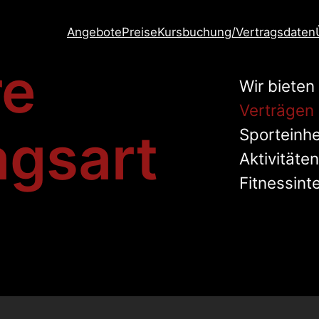
Angebote
Preise
Kursbuchung/Vertragsdaten
re
Wir bieten
Verträgen
agsart
Sporteinhe
Aktivitäte
Fitnessint