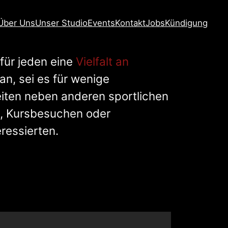
Über Uns
Unser Studio
Events
Kontakt
Jobs
Kündigung
 für jeden eine
Vielfalt an
an, sei es für wenige
iten neben anderen sportlichen
n, Kursbesuchen oder
eressierten.