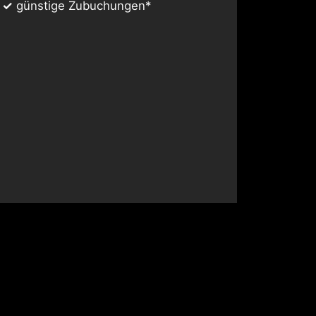
✓
günstige Zubuchungen*